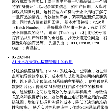
库存批次管理类似于给仓库里的每一批商品贴上一个独
特的“身份证”，以记录重要信息，如生产日期、入库时
间以及销售时机。这种管理方式有助于企业清晰了解每
一批商品的情况，有效控制库存，保障商品新鲜度和质
量，同时也方便追踪和回溯。 基本术语包括： 批次号
（Batch Number）：是每批商品的唯一标识，有助于区
分不同批次的商品。 追踪（Tracking）：利用批次号追
踪商品从生产到销售的全过程，以便快速定位问题、召
回受影响的商品等。 先进先出（FIFO, First In, First
Out）：商品按…
05
2024-04
AI 技术在未来供应链管理中的作用
传统的供应链管理（SCM）系统存在一些弱点，这些弱
点可能导致效率低下、成本增加以及供应链网络的脆弱
性。以下是几个传统SCM系统的主要弱点： 信息孤岛和
数据断片化：传统SCM系统往往由多个独立的模块组
成，这些模块之间缺乏有效的数据共享和集成，导致信
息孤岛和数据断片化。这使得企业难以获得全局的供应
链视图，增加了协调和沟通的成本，降低了决策的准确
性和效率。 缺乏实时性和响应性：传统SCM系统通常依