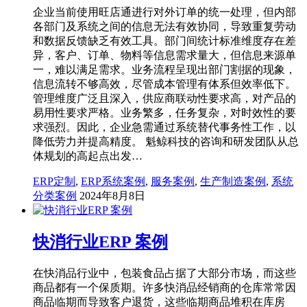
企业当前使用旺店通进行对外订单的统一处理，但内部
各部门及系统之间的信息无法有效协同，导致重复劳动
和数据反馈缺乏有效工具。部门间统计标准维度存在差
异，客户、订单、物料等信息需求量大，但信息来源单
一，难以满足需求。业务流程呈现出部门割据的现象，
信息流转不够高效，尽管成本管理有体系但效率低下。
管理维度广泛且深入，供应商联动性要求高，对产品的
易用性要求严格。业务繁多，任务复杂，对时效性的要
求强烈。因此，企业急需通过系统替代事务性工作，以
降低劳力并提高精度。 魁鲸科技的咨询和研发团队从总
体规划的高起点出发…
ERP定制
,
ERP系统案例
,
服务案例
,
生产制造案例
,
系统
分类案例
2024年8月8日
快消行业ERP 案例
在快消品行业中，包装食品占据了大部分市场，而这些
商品都有一个保质期。许多快消品经销商的仓库常常因
商品临期而导致客户退货，这些临期商品堆积在库房