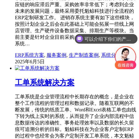
应链的响应滞后严重、采购效率非常低下；考虑到企业
未来的发展问题，最终采用委托魁鲸科技进行全流程的
ERP定制研发工作。 进销存系统主要有如下这些模块，
按照计划企业之后会在此基础上可能会拓展一些线上网
店管理、生产硬件设备数据采集、排期生产等模块。当
前主要是针对企业目前采购、销售、库存管理问题进行
可以介绍下你们的产品么
系统…
ERP系统方案
,
服务案例
,
生产制造案例
,
系统分类方案
2025年6月5日
工单系统解决方案
工单系统是企业管理流程中长期存在的概念，是企业在
整个工作流程的管理过程和数据记录。随着互联网的不
断发展，传统的纸质工单、Word和Excel表格工单也由线
下转为线上实时的系统，从而提升了企业内部流程中信
息数据传达的准确性、事务处理效率以及数据的长久留
痕可追溯分析的目标。魁鲸科技在为企业客户定制ERP
的过程中也经常会为客户定制开发工单系统，本文魁鲸