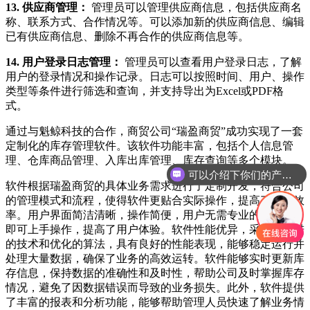
13. 供应商管理：
管理员可以管理供应商信息，包括供应商名
称、联系方式、合作情况等。可以添加新的供应商信息、编辑
已有供应商信息、删除不再合作的供应商信息等。
14. 用户登录日志管理：
管理员可以查看用户登录日志，了解
用户的登录情况和操作记录。日志可以按照时间、用户、操作
类型等条件进行筛选和查询，并支持导出为Excel或PDF格
式。
通过与魁鲸科技的合作，商贸公司“瑞盈商贸”成功实现了一套
定制化的库存管理软件。该软件功能丰富，包括个人信息管
可以介绍下你们的产品么
理、仓库商品管理、入库出库管理、库存查询等多个模块。
你们是怎么收费的呢
软件根据瑞盈商贸的具体业务需求进行了定制开发，符合公司
的管理模式和流程，使得软件更贴合实际操作，提高了工作效
率。用户界面简洁清晰，操作简便，用户无需专业的技术培训
即可上手操作，提高了用户体验。软件性能优异，采用了先进
的技术和优化的算法，具有良好的性能表现，能够稳定运行并
处理大量数据，确保了业务的高效运转。软件能够实时更新库
存信息，保持数据的准确性和及时性，帮助公司及时掌握库存
情况，避免了因数据错误而导致的业务损失。此外，软件提供
了丰富的报表和分析功能，能够帮助管理人员快速了解业务情