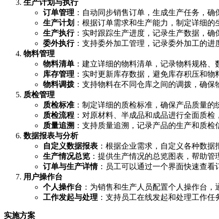
生产计划与执行
订单管理
：自动同步销售订单，生成生产任务，确
生产计划
：根据订单需求和生产能力，制定详细的
生产执行
：实时跟踪生产进度，记录生产数据，确
委外执行
：支持委外加工管理，记录委外加工的进
物料管理
物料清单
：建立详细的物料清单，记录物料规格、
库存管理
：实时更新库存数据，避免库存积压和物
物料调拨
：支持物料在不同仓库之间的调拨，确保
质检管理
质检标准
：制定详细的质检标准，确保产品质量的
质检流程
：对原材料、半成品和成品进行全面质检
质量追溯
：支持质量追溯，记录产品的生产和质检
数据报表与分析
自定义数据报表
：根据企业需求，自定义各种数据
生产情况总览
：提供生产情况的总览图表，帮助管
订单与生产详情
：员工可以通过一个界面快速查看
用户操作台
个人操作台
：为销售和生产人员配置个人操作台，
工作发起与处理
：支持员工在线发起和处理工作任
实施方案