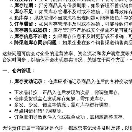
库存过期：
部分商品具有保质期限，如果管理不善或销
库存不足：
如果库存管理不及时或不准确，可能导致库
负库存：
系统管理不当或流程出现问题可能导致负库存
订单滞留：
如果库存管理不及时或不准确，可能导致订
库存遗失或盗窃：
库存管理不严格或安全措施不足可能
库存信息不准确：
如果库存信息不及时更新或不准确，
跨渠道库存同步问题：
如果企业在多个销售渠道销售商
这些问题可能会对企业的运营效率、资金流动和客户满意度等
台实时同步，以确保不会出现超卖情况，关键在于两个方面：
一、
仓内管理：
库存变动记录：
仓库应准确记录商品入仓后的各种变动
正次品转换：正品入仓后发现为次品，需调整库存。
仓库丢货或盘点发现库存短缺，需扣减库存。
多发、少发、错发等情况，需对库存进行调整。
盘点纠错和错码调整等。
订单取消导致退件入仓或截单成功，需相应调整库存。
无论责任归属于商家还是仓库，都应忠实记录并及时反馈，以