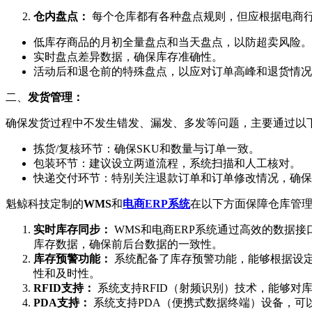
仓内盘点：
每个仓库都有各种盘点规则，但应根据电商
低库存商品的月初全量盘点和当天盘点，以防超卖风险。
实时盘点差异数据，确保库存准确性。
活动后和退仓前的特殊盘点，以应对订单高峰和退货情况
二、
发货管理：
确保发货过程中不发生错发、漏发、多发等问题，主要通过以
拣货/复核环节：确保SKU和数量与订单一致。
包装环节：建议设立两道流程，系统扫描和人工核对。
快递交付环节：特别关注退款订单和订单修改情况，确保
魁鲸科技定制的
WMS
和
电商ERP系统
在以下方面保障仓库管理
实时库存同步：
WMS和电商ERP系统通过高效的数据
库存数据，确保前后台数据的一致性。
库存预警功能：
系统配备了库存预警功能，能够根据设
性和及时性。
RFID支持：
系统支持RFID（射频识别）技术，能够对
PDA支持：
系统支持PDA（便携式数据终端）设备，可