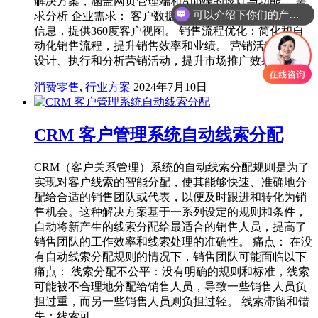
解决方案，涵盖网页管理端和App端的设计与功能。 需
可以介绍下你们的产品么
求分析 企业需求： 客户数据管理：集中存储和管理客户
你们是怎么收费的呢
信息，提供360度客户视图。 销售流程优化：简化和自
动化销售流程，提升销售效率和业绩。 营销活动管理：
设计、执行和分析营销活动，提升市场推广效果。 …
消费零售
,
行业方案
2024年7月10日
CRM 客户管理系统自动线索分配
CRM（客户关系管理）系统的自动线索分配规则是为了
实现对客户线索的智能分配，使其能够快速、准确地分
配给合适的销售团队或代表，以便及时跟进和转化为销
售机会。这种解决方案基于一系列设定的规则和条件，
自动将新产生的线索分配给最适合的销售人员，提高了
销售团队的工作效率和线索处理的准确性。 痛点： 在没
有自动线索分配规则的情况下，销售团队可能面临以下
痛点： 线索分配不公平：没有明确的规则和标准，线索
可能被不合理地分配给销售人员，导致一些销售人员负
担过重，而另一些销售人员则负担过轻。 线索滞留和错
失：线索可…