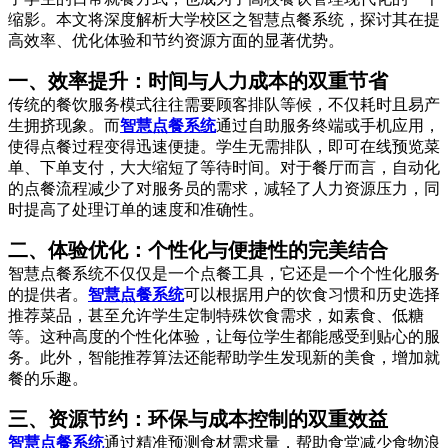
缩影。本文将深度解析大学校区之智慧点餐系统，探讨其在提
高效率、优化体验和节约资源方面的显著优势。
一、效率提升：时间与人力成本的双重节省
传统的餐饮服务模式往往需要顾客排队等候，不仅耗时且易产
生拥挤现象。而
智慧点餐系统
通过自助服务终端或手机应用，
使得点餐过程变得迅速便捷。学生无需排队，即可在线预览菜
单、下单支付，大大缩短了等待时间。对于餐厅而言，自动化
的点餐流程减少了对服务员的需求，减轻了人力资源压力，同
时提高了处理订单的速度和准确性。
二、体验优化：个性化与便捷性的完美结合
智慧点餐系统不仅仅是一个点餐工具，它还是一个个性化服务
的提供者。
智慧点餐系统
可以根据用户的饮食习惯和历史选择
推荐菜品，甚至允许学生定制特殊饮食需求，如素食、低糖
等。这种高度的个性化体验，让每位学生都能感受到贴心的服
务。此外，智能推荐算法还能帮助学生发现新的美食，增加就
餐的乐趣。
三、资源节约：环保与成本控制的双重效益
智慧点餐系统
通过精准预测食材需求量，帮助食堂减少食物浪